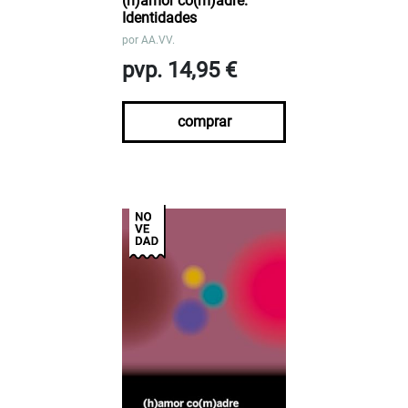
(h)amor co(m)adre.
Identidades
por
AA.VV.
pvp. 14,95 €
comprar