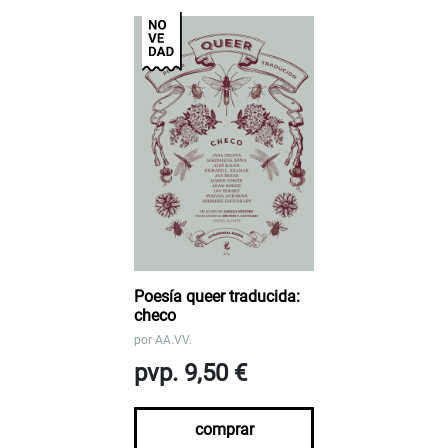
Poesía queer traducida:
checo
por
AA.VV.
pvp. 9,50 €
comprar