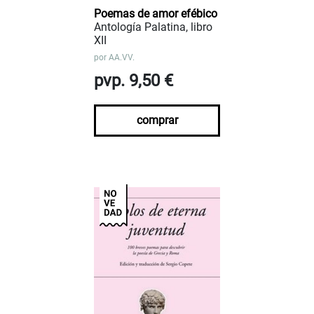
Poemas de amor efébico
Antología Palatina, libro
XII
por
AA.VV.
pvp. 9,50 €
comprar