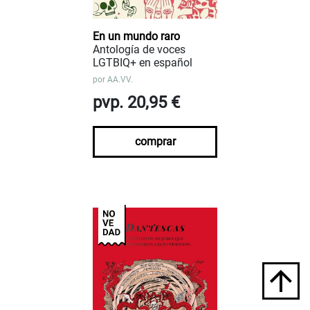
En un mundo raro
Antología de voces
LGTBIQ+ en español
por
AA.VV.
pvp. 20,95 €
comprar