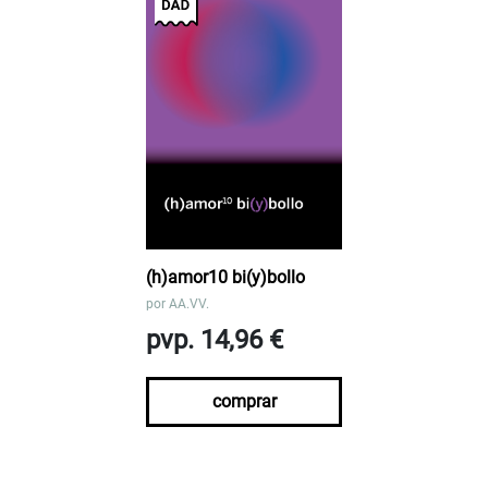
(h)amor10 bi(y)bollo
por
AA.VV.
pvp. 14,96 €
comprar