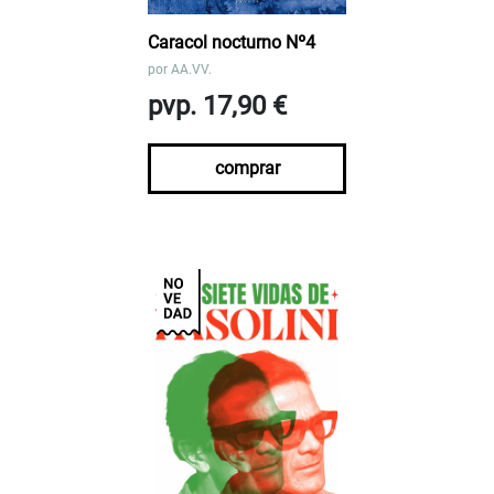
Caracol nocturno Nº4
por
AA.VV.
pvp. 17,90 €
comprar