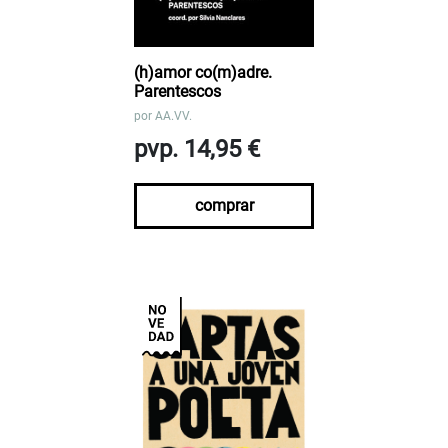
(h)amor co(m)adre.
Parentescos
por
AA.VV.
pvp. 14,95 €
comprar