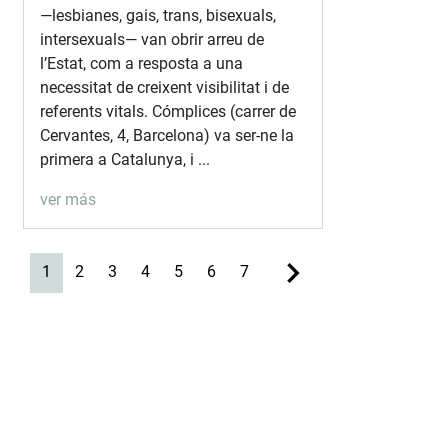
—lesbianes, gais, trans, bisexuals,
intersexuals— van obrir arreu de
l’Estat, com a resposta a una
necessitat de creixent visibilitat i de
referents vitals. Cómplices (carrer de
Cervantes, 4, Barcelona) va ser-ne la
primera a Catalunya, i ...
ver más
(current)
1
2
3
4
5
6
7