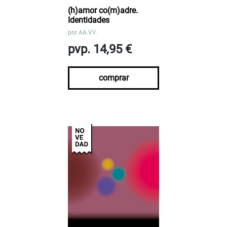
(h)amor co(m)adre.
Identidades
por
AA.VV.
pvp. 14,95 €
comprar