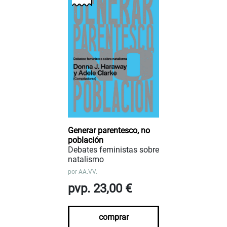
Generar parentesco, no
población
Debates feministas sobre
natalismo
por
AA.VV.
pvp. 23,00 €
comprar