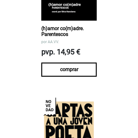
(h)amor co(m)adre.
Parentescos
por
AA.VV.
pvp. 14,95 €
comprar