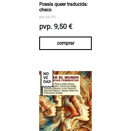
Poesía queer traducida:
checo
por
AA.VV.
pvp. 9,50 €
comprar