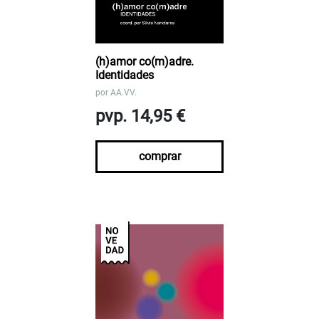
(h)amor co(m)adre.
Identidades
por
AA.VV.
pvp. 14,95 €
comprar