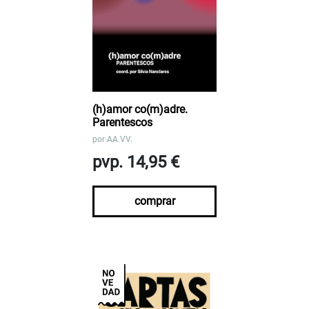
(h)amor co(m)adre.
Parentescos
por
AA.VV.
pvp. 14,95 €
comprar