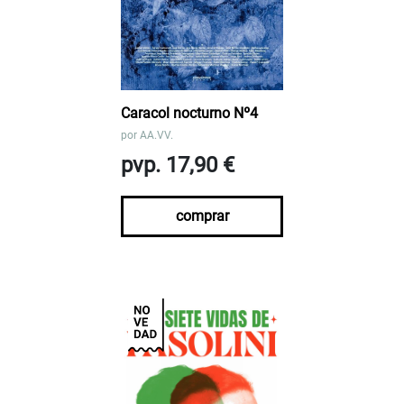
Caracol nocturno Nº4
por
AA.VV.
pvp. 17,90 €
comprar