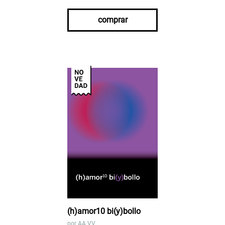
comprar
(h)amor10 bi(y)bollo
por
AA.VV.