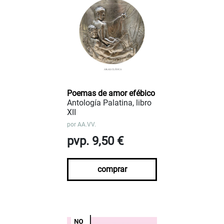
Poemas de amor efébico
Antología Palatina, libro
XII
por
AA.VV.
pvp. 9,50 €
comprar