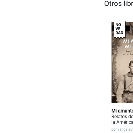
Otros lib
Mi amante
Relatos de
la América
por
varios au