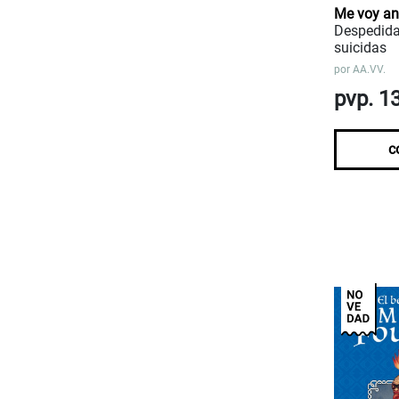
Me voy an
Despedida
suicidas
por
AA.VV.
pvp. 1
c