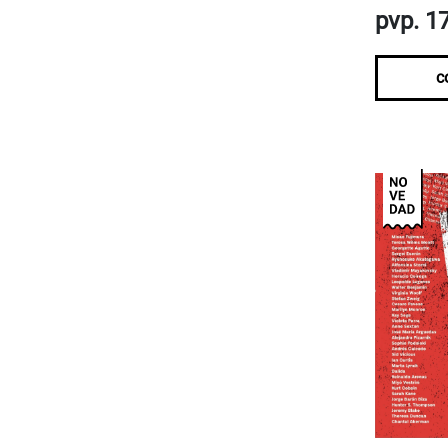
pvp. 1
c