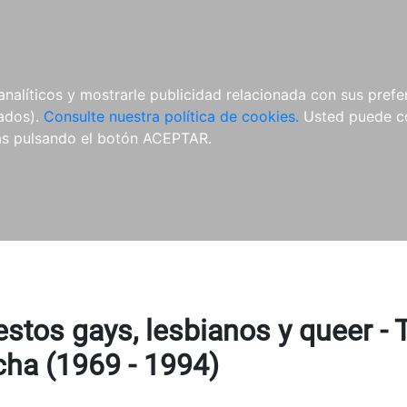
ÍCULAS
MERCHANDISING
NOTICIAS
EDITORIAL EGALES
analíticos y mostrarle publicidad relacionada con sus prefer
tados).
Consulte nuestra política de cookies.
Usted puede co
s pulsando el botón ACEPTAR.
estos gays, lesbianos y queer -
cha (1969 - 1994)