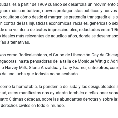
a dudas, es a partir de 1969 cuando se desarrolla un movimiento
gnas más combativas, nuevos protagonistas públicos y nuevos 
no ocultaba cómo desde el margen se pretendía transgredir el si
n contra de las injusticias económicas, raciales, genéricas o se
e una veintena de textos imprescindibles, redactados entre 19
os ideales más relevantes de aquellos años, donde se desenmasc
ías alternativas.
vos como Radicalesbians, el Grupo de Liberación Gay de Chicag
gadoras, hasta pensadoras de la talla de Monique Wittig o Adr
mo Harvey Milk, Gloria Anzaldúa y Larry Kramer, entre otros, con
s de una lucha que todavía no ha acabado.
 como la homofobia, la pandemia del sida y las desigualdades s
dad, estos manifiestos nos ayudarán también a reflexionar sobr
uatro últimas décadas, sobre las abundantes derrotas y sobre l
 derechos civiles en todo el mundo.