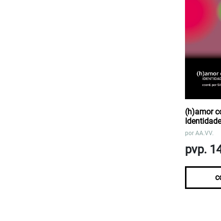
(h)amor c
Identidad
por
AA.VV.
pvp. 1
c