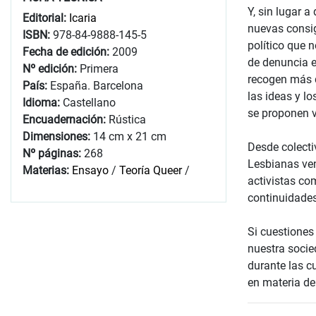
Y, sin lugar 
Editorial:
Icaria
nuevas consi
ISBN:
978-84-9888-145-5
político que 
Fecha de edición:
2009
de denuncia e
Nº edición:
Primera
recogen más d
País:
España. Barcelona
las ideas y l
Idioma:
Castellano
se proponen v
Encuadernación:
Rústica
Dimensiones:
14 cm x 21 cm
Desde colecti
Nº páginas:
268
Lesbianas ven
Materias:
Ensayo
/
Teoría Queer
/
activistas co
continuidade
Si cuestiones
nuestra socie
durante las c
en materia de