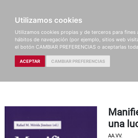
LIBROS
EBOOKS
PEL
Utilizamos cookies
Utilizamos cookies propias y de terceros para fines 
hábitos de navegación (por ejemplo, sitios web visi
el botón CAMBIAR PREFERENCIAS o aceptarlas toda
ACEPTAR
CAMBIAR PREFERENCIAS
Manifi
una lu
AA.VV.