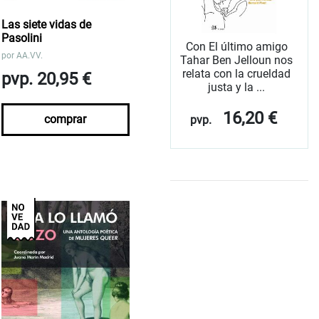
Las siete vidas de
Pasolini
Con El último amigo
por
AA.VV.
Tahar Ben Jelloun nos
relata con la crueldad
pvp. 20,95 €
justa y la ...
16,20 €
comprar
pvp.