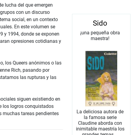
 de lucha del que emergen
grupos con un discurso
stema social, en un contexto
Sido
xuales. En este volumen se
¡una pequeña obra
69 y 1994, donde se exponen
maestra!
aran opresiones cotidianas y
o, los Queers anónimos o las
ienne Rich, pasando por
statamos las rupturas y las
ociales siguen existiendo en
e los logros conquistados
La deliciosa autora de
as muchas tareas pendientes
la famosa serie
Claudine aborda con
inimitable maestría los
grandes temas ...