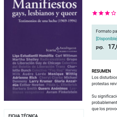
Formato pa
[
Disponible
17,
pvp.
RESUMEN
Los disturbio
protestas rei
Su significac
probablemente
que los provo
FICHA TÉCNICA