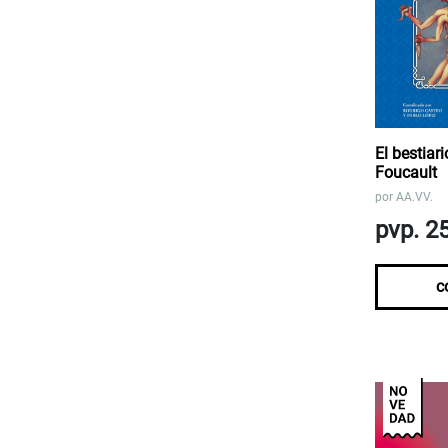
El bestiar
Foucault
por
AA.VV.
pvp. 2
c