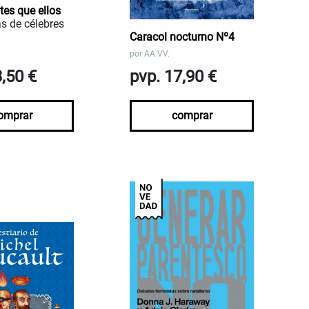
tes que ellos
s de célebres
Caracol nocturno Nº4
por
AA.VV.
3,50 €
pvp. 17,90 €
omprar
comprar