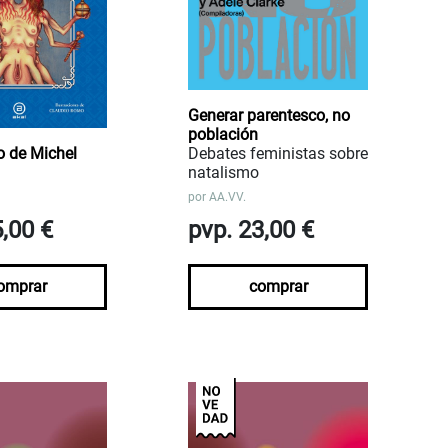
Generar parentesco, no
población
io de Michel
Debates feministas sobre
natalismo
por
AA.VV.
5,00 €
pvp. 23,00 €
omprar
comprar