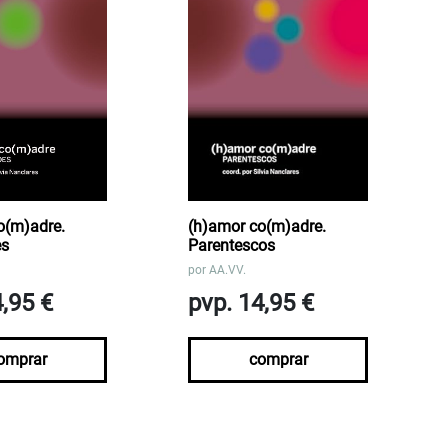
o(m)adre.
(h)amor co(m)adre.
es
Parentescos
por
AA.VV.
4,95 €
pvp. 14,95 €
omprar
comprar