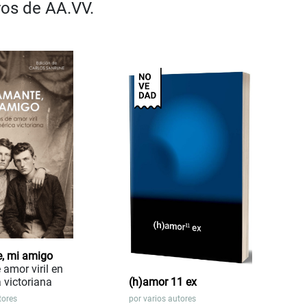
ros de AA.VV.
, mi amigo
 amor viril en
 victoriana
(h)amor 11 ex
tores
por
varios autores