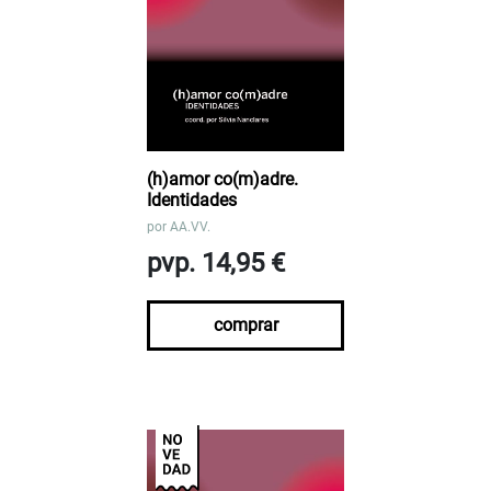
(h)amor co(m)adre.
Identidades
por
AA.VV.
pvp. 14,95 €
comprar