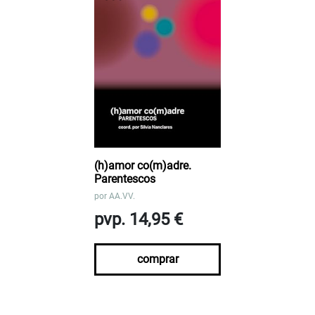
(h)amor co(m)adre.
Parentescos
por
AA.VV.
pvp. 14,95 €
comprar