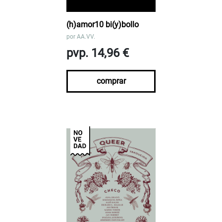
(h)amor10 bi(y)bollo
por
AA.VV.
pvp. 14,96 €
comprar