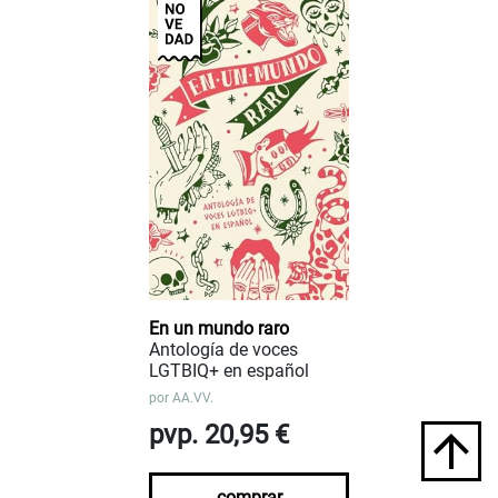
En un mundo raro
Antología de voces
LGTBIQ+ en español
por
AA.VV.
pvp. 20,95 €
comprar