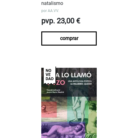
natalismo
por
AA.VV.
pvp. 23,00 €
comprar