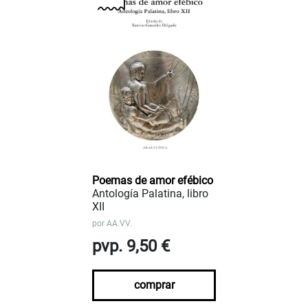
Poemas de amor efébico
Antología Palatina, libro
XII
por
AA.VV.
pvp. 9,50 €
comprar