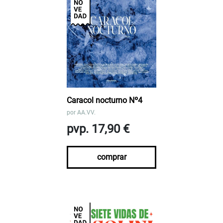
Caracol nocturno Nº4
por
AA.VV.
pvp. 17,90 €
comprar