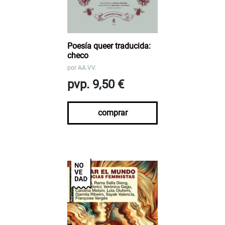
Poesía queer traducida:
checo
por
AA.VV.
pvp. 9,50 €
comprar