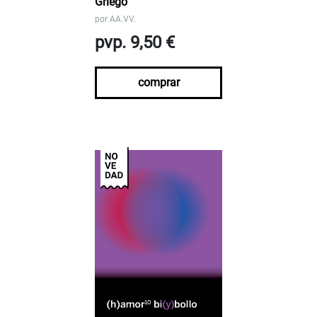
Griego
por
AA.VV.
pvp. 9,50 €
comprar