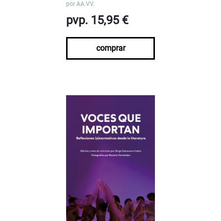
por
AA.VV.
pvp. 15,95 €
comprar