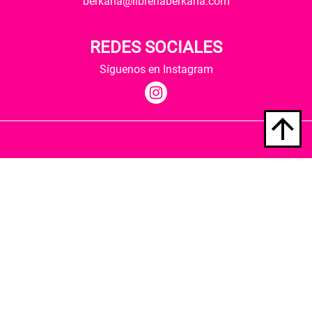
berkana@libreriaberkana.com
REDES SOCIALES
Síguenos en Instagram
Quiénes somos
Condiciones de envío
Política de privacidad
Política de cookies
Hospedaje y desarrollo