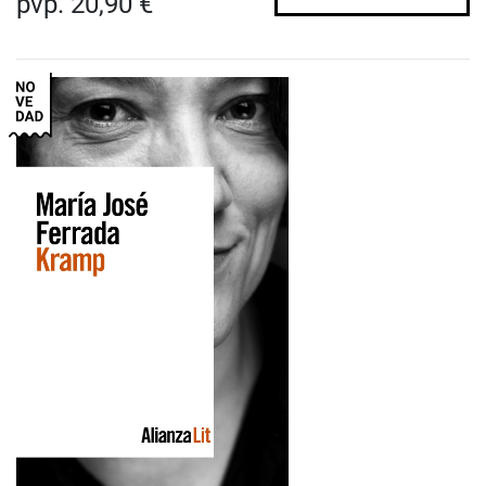
pvp. 20,90 €