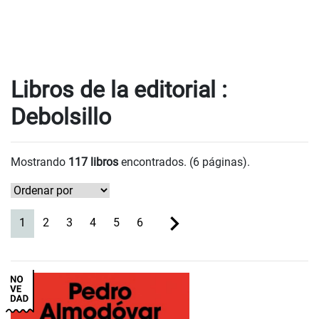
Libros de la editorial :
Debolsillo
Mostrando
117 libros
encontrados. (6 páginas).
(current)
1
2
3
4
5
6