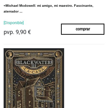
«Michael Mcdowell: mi amigo, mi maestro. Fascinante,
aterrador ...
[Disponible]
comprar
pvp. 9,90 €