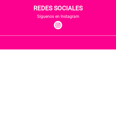
REDES SOCIALES
Síguenos en Instagram
Quiénes somos
Condiciones de envío
Política de privacidad
Política de cookies
Hospedaje y desarrollo
Librería Berkana ha recibido del Ministerio de