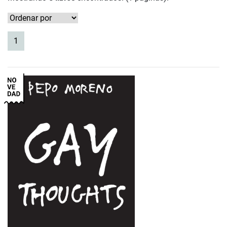
(current)
1