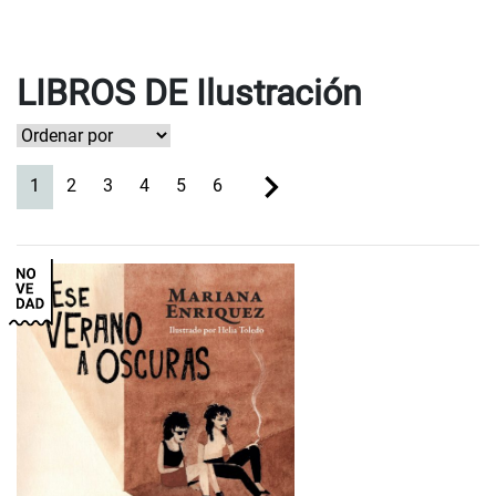
LIBROS DE Ilustración
(current)
1
2
3
4
5
6