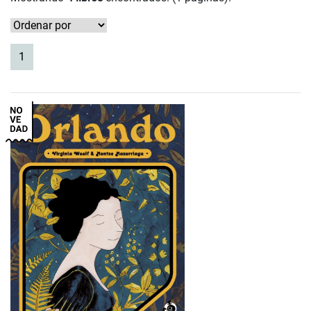
(current)
1