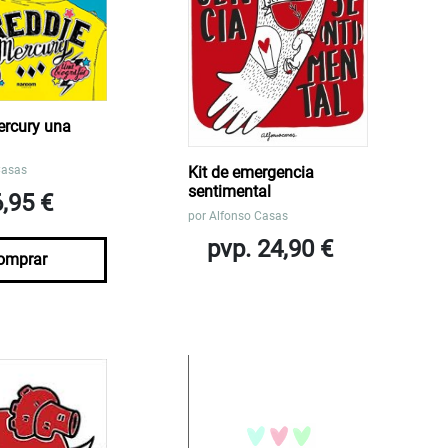
ercury una
Casas
Kit de emergencia
sentimental
6,95 €
por
Alfonso Casas
pvp. 24,90 €
omprar