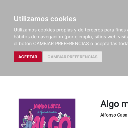
LIBROS
EBOOKS
PEL
Utilizamos cookies
Utilizamos cookies propias y de terceros para fines 
hábitos de navegación (por ejemplo, sitios web visi
el botón CAMBIAR PREFERENCIAS o aceptarlas toda
ACEPTAR
CAMBIAR PREFERENCIAS
Algo m
Alfonso Casa