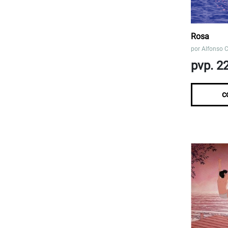
Rosa
por
Alfonso 
pvp. 2
c