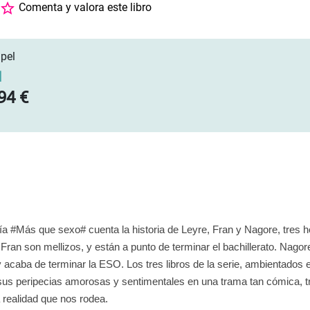
Comenta y valora este libro
pel
]
94 €
ogía #Más que sexo# cuenta la historia de Leyre, Fran y Nagore, tres
 Fran son mellizos, y están a punto de terminar el bachillerato. Nago
 acaba de terminar la ESO. Los tres libros de la serie, ambientados e
sus peripecias amorosas y sentimentales en una trama tan cómica, tris
 realidad que nos rodea.