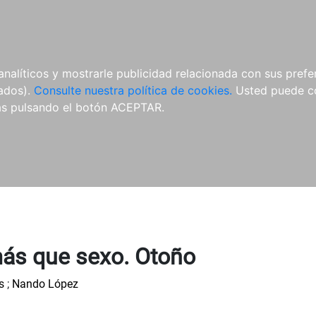
ÍCULAS
MERCHANDISING
NOTICIAS
EDITORIAL EGALES
analíticos y mostrarle publicidad relacionada con sus prefer
tados).
Consulte nuestra política de cookies.
Usted puede co
s pulsando el botón ACEPTAR.
ás que sexo. Otoño
s
;
Nando López