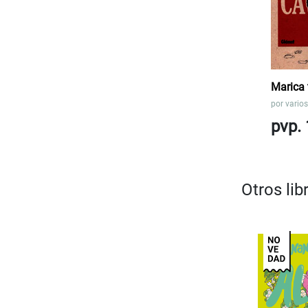
Marica 
por
varios
pvp. 
Otros li