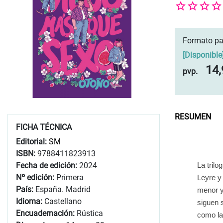
Formato pa
[
Disponible
14,
pvp.
RESUMEN
FICHA TÉCNICA
Editorial:
SM
ISBN:
9788411823913
La tril
Fecha de edición:
2024
Nº edición:
Primera
Leyre y
País:
España. Madrid
menor y
Idioma:
Castellano
siguen 
Encuadernación:
Rústica
como la