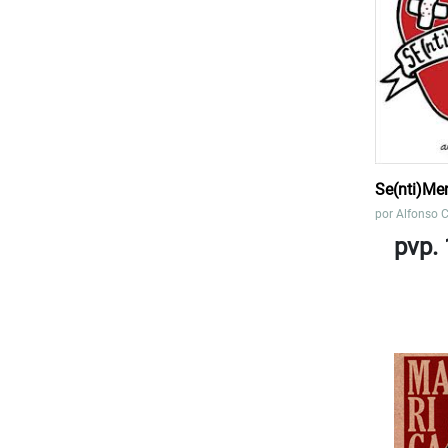
Se(nti)Me
por
Alfonso 
pvp. 