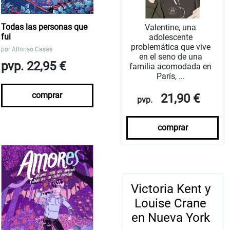
Todas las personas que
Valentine, una
fui
adolescente
problemática que vive
por
Alfonso Casas
en el seno de una
pvp. 22,95 €
familia acomodada en
París, ...
comprar
21,90 €
pvp.
comprar
Victoria Kent y
Louise Crane
en Nueva York