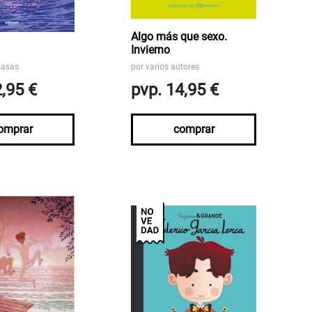
Algo más que sexo.
Invierno
Casas
por
varios autores
2,95 €
pvp. 14,95 €
omprar
comprar