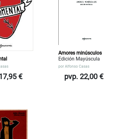
Amores minúsculos
ntal
Edición Mayúscula
Casas
por
Alfonso Casas
17,95 €
pvp. 22,00 €