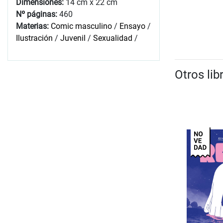
Dimensiones:
14 cm x 22 cm
Nº páginas:
460
Materias:
Comic masculino
/
Ensayo
/
Ilustración
/
Juvenil
/
Sexualidad
/
Otros li