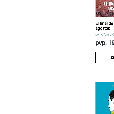
El final de
agostos
por
Alfonso 
pvp. 1
c