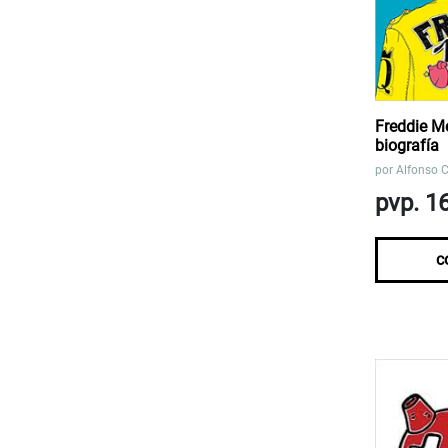
Freddie M
biografía
por
Alfonso 
pvp. 1
c