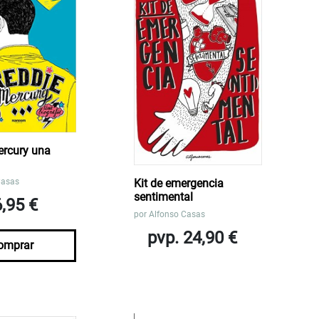
ercury una
Casas
Kit de emergencia
sentimental
6,95 €
por
Alfonso Casas
pvp. 24,90 €
omprar