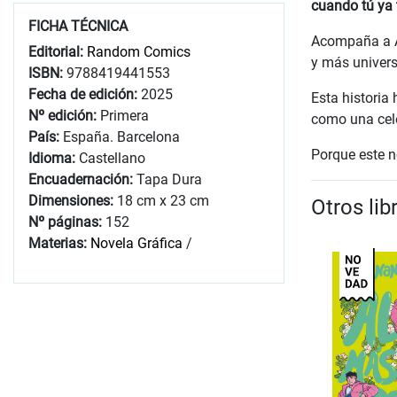
cuando tú ya 
FICHA TÉCNICA
Acompaña a A
Editorial:
Random Comics
y más univers
ISBN:
9788419441553
Fecha de edición:
2025
Esta historia
Nº edición:
Primera
como una cel
País:
España. Barcelona
Porque este no
Idioma:
Castellano
Encuadernación:
Tapa Dura
Dimensiones:
18 cm x 23 cm
Otros li
Nº páginas:
152
Materias:
Novela Gráfica
/