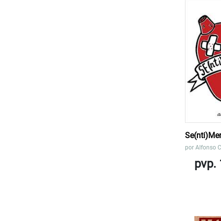
Se(nti)Me
por
Alfonso 
pvp. 