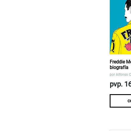
Freddie M
biografía
por
Alfonso 
pvp. 1
c