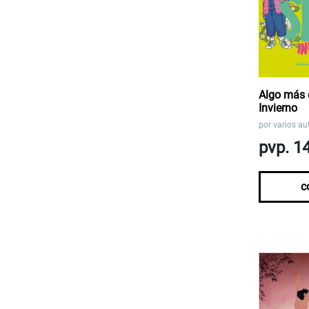
Algo más 
Invierno
por
varios au
pvp. 1
c