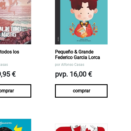
 todos los
Pequeño & Grande
Federico Garcia Lorca
Casas
por
Alfonso Casas
9,95 €
pvp. 16,00 €
omprar
comprar