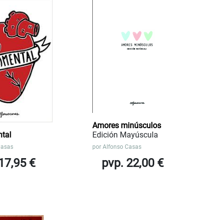
Amores minúsculos
ntal
Edición Mayúscula
Casas
por
Alfonso Casas
17,95 €
pvp. 22,00 €