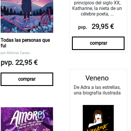
principios del siglo XX,
Katharine, la nieta de un
célebre poeta, ...
29,95 €
pvp.
Todas las personas que
comprar
fui
por
Alfonso Casas
pvp. 22,95 €
Veneno
comprar
De Adra a las estrellas,
una biografía ilustrada