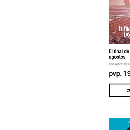
El final de
agostos
por
Alfonso 
pvp. 1
c