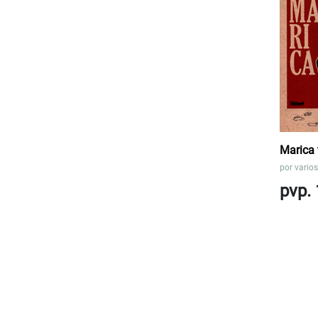
Marica 
por
varios
pvp. 