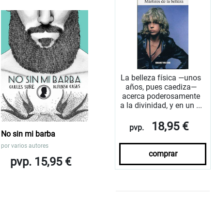
La belleza física —unos
años, pues caediza—
acerca poderosamente
a la divinidad, y en un ...
18,95 €
pvp.
No sin mi barba
por
varios autores
comprar
pvp. 15,95 €