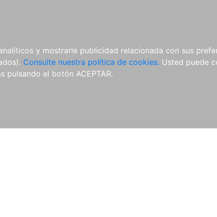
ÍCULAS
MERCHANDISING
NOTICIAS
EDITORIAL EGALES
analíticos y mostrarle publicidad relacionada con sus prefer
tados).
Consulte nuestra política de cookies.
Usted puede co
s pulsando el botón ACEPTAR.