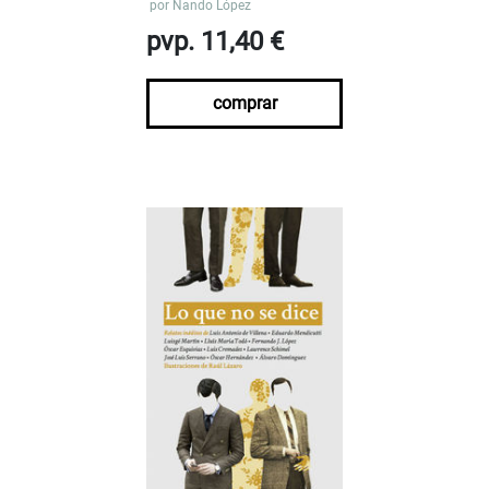
por
Nando López
pvp. 11,40 €
comprar