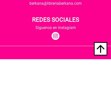
berkana@libreriaberkana.com
REDES SOCIALES
Síguenos en Instagram
Quiénes somos
Condiciones de envío
Política de privacidad
Política de cookies
Hospedaje y desarrollo