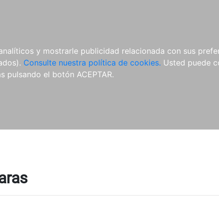
ÍCULAS
MERCHANDISING
NOTICIAS
EDITORIAL EGALES
analíticos y mostrarle publicidad relacionada con sus prefer
tados).
Consulte nuestra política de cookies.
Usted puede co
s pulsando el botón ACEPTAR.
Raras