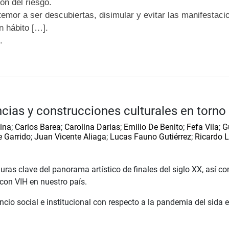
ión del riesgo.
 temor a ser descubiertas, disimular y evitar las manifestac
n hábito […].
.
ncias y construcciones culturales en torno
ina
;
Carlos Barea
;
Carolina Darias
;
Emilio De Benito
;
Fefa Vila
;
G
e Garrido
;
Juan Vicente Aliaga
;
Lucas Fauno Gutiérrez
;
Ricardo 
uras clave del panorama artístico de finales del siglo XX, así c
 con VIH en nuestro país.
ncio social e institucional con respecto a la pandemia del sida e