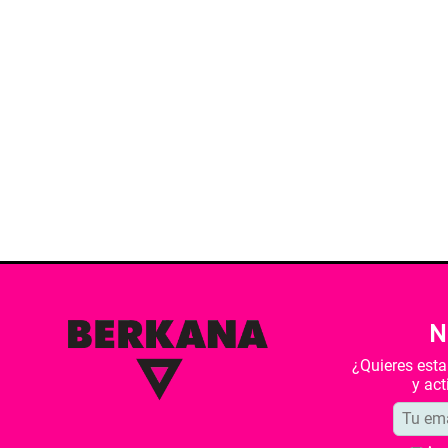
N
¿Quieres est
y ac