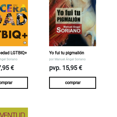
a edad LGTBIQ+
Yo fui tu pigmalión
ngel Soriano
por
Manuel Ángel Soriano
7,95 €
pvp. 15,95 €
omprar
comprar