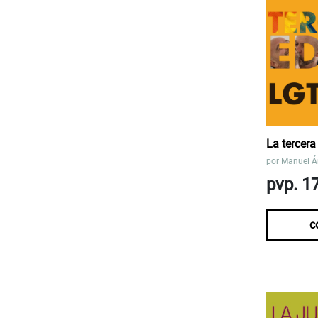
La tercer
por
Manuel Á
pvp. 1
c