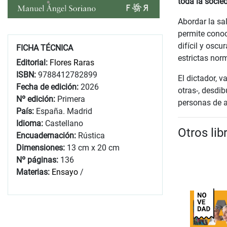
toda la socie
Abordar la sa
permite conoc
difícil y osc
FICHA TÉCNICA
estrictas nor
Editorial:
Flores Raras
ISBN:
9788412782899
El dictador, v
Fecha de edición:
2026
otras-, desdi
Nº edición:
Primera
personas de a
País:
España. Madrid
Idioma:
Castellano
Otros li
Encuadernación:
Rústica
Dimensiones:
13 cm x 20 cm
Nº páginas:
136
Materias:
Ensayo
/