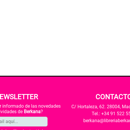
EWSLETTER
CONTACT
ar informado de las novedades
C/ Hortaleza, 62. 28004, Ma
tividades de
Berkana
?
Tel.: +34 91 522 5
berkana@libreriaberk