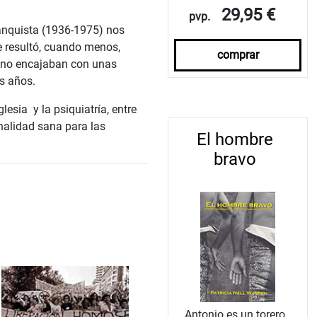
29,95 €
pvp.
ranquista (1936-1975) nos
e resultó, cuando menos,
comprar
e no encajaban con unas
s años.
glesia y la psiquiatría, entre
nalidad sana para las
El hombre
bravo
Antonio es un torero