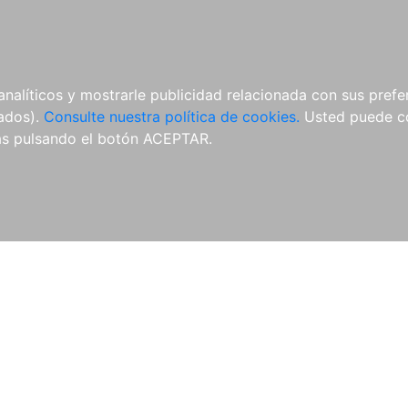
ÍCULAS
MERCHANDISING
NOTICIAS
EDITORIAL EGALES
analíticos y mostrarle publicidad relacionada con sus prefer
tados).
Consulte nuestra política de cookies.
Usted puede co
s pulsando el botón ACEPTAR.