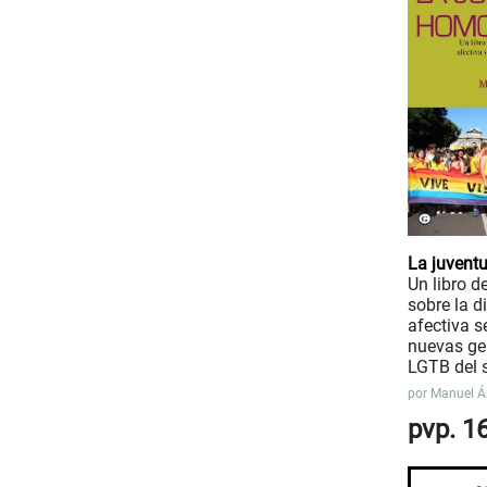
La juvent
Un libro 
sobre la d
afectiva s
nuevas ge
LGTB del s
por
Manuel Á
pvp. 1