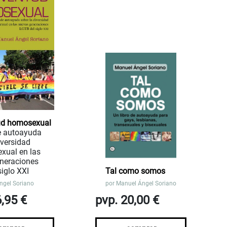
ud homosexual
de autoayuda
iversidad
exual en las
neraciones
iglo XXI
Tal como somos
ngel Soriano
por
Manuel Ángel Soriano
6,95 €
pvp. 20,00 €