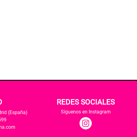
O
REDES SOCIALES
Síguenos en Instagram
drid (España)
599
ana.com