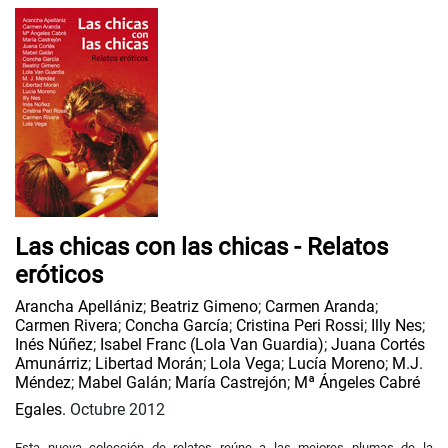
Las chicas con las chicas - Relatos
eróticos
Arancha Apellániz
;
Beatriz Gimeno
;
Carmen Aranda
;
Carmen Rivera
;
Concha García
;
Cristina Peri Rossi
;
Illy Nes
;
Inés Núñez
;
Isabel Franc (Lola Van Guardia)
;
Juana Cortés
Amunárriz
;
Libertad Morán
;
Lola Vega
;
Lucía Moreno
;
M.J.
Méndez
;
Mabel Galán
;
María Castrejón
;
Mª Ángeles Cabré
Egales.
Octubre 2012
Esta nueva colección de relatos reúne a las mejores plumas de la