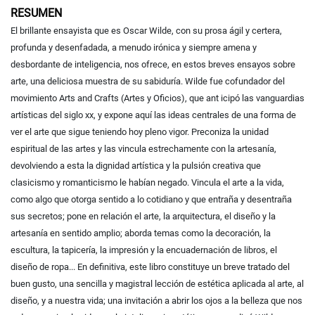
RESUMEN
El brillante ensayista que es Oscar Wilde, con su prosa ágil y certera,
profunda y desenfadada, a menudo irónica y siempre amena y
desbordante de inteligencia, nos ofrece, en estos breves ensayos sobre
arte, una deliciosa muestra de su sabiduría. Wilde fue cofundador del
movimiento Arts and Crafts (Artes y Oficios), que ant
icipó las vanguardias
artísticas del siglo xx, y expone aquí las ideas centrales de una forma de
ver el arte que sigue teniendo hoy pleno vigor. Preconiza la unidad
espiritual de las artes y las vincula estrechamente con la artesanía,
devolviendo a esta la dignidad artística y la pulsión creativa que
clasicismo y romanticismo le habían negado. Vincula el arte a la vida,
como algo que otorga sentido a lo cotidiano y que entraña y desentraña
sus secretos; pone en relación el arte, la arquitectura, el diseño y la
artesanía en sentido amplio; aborda temas como la decoración, la
escultura, la tapicería, la impresión y la encuadernación de libros, el
diseño de ropa... En definitiva, este libro constituye un breve tratado del
buen gusto, una sencilla y magistral lección de estética aplicada al arte, al
diseño, y a nuestra vida; una invitación a abrir los ojos a la belleza que nos