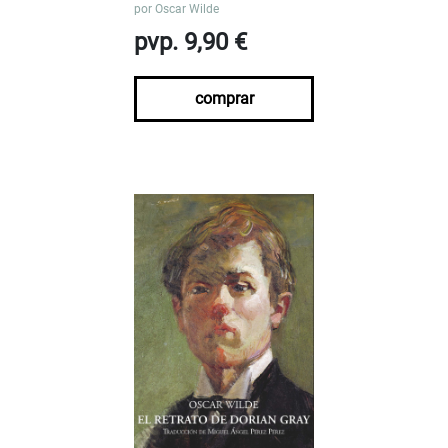
por
Oscar Wilde
pvp. 9,90 €
comprar