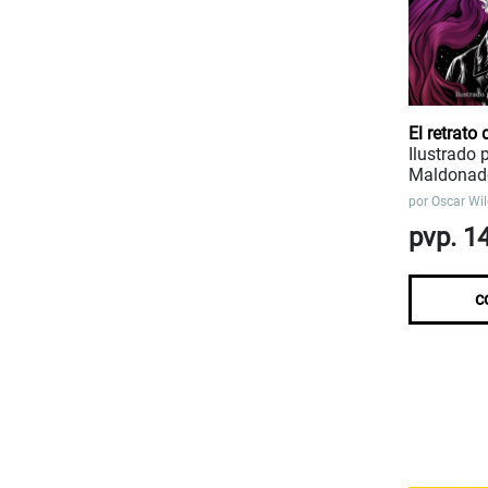
El retrato
Ilustrado 
Maldonad
por
Oscar Wi
pvp. 1
c