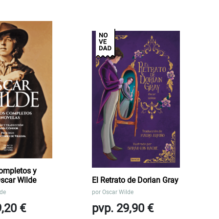
ompletos y
Oscar Wilde
El Retrato de Dorian Gray
lde
por
Oscar Wilde
9,20 €
pvp. 29,90 €