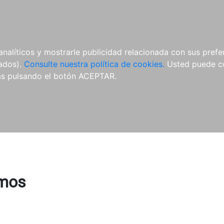
ÍCULAS
MERCHANDISING
NOTICIAS
EDITORIAL EGALES
analíticos y mostrarle publicidad relacionada con sus prefer
tados).
Consulte nuestra política de cookies.
Usted puede co
s pulsando el botón ACEPTAR.
smos