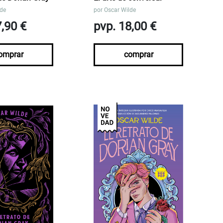
lde
por
Oscar Wilde
7,90 €
pvp. 18,00 €
omprar
comprar