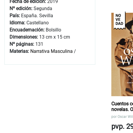
Fecha de edición:
2019
Nº edición:
Segunda
País:
España. Sevilla
Idioma:
Castellano
Encuadernación:
Bolsillo
Dimensiones:
13 cm x 15 cm
Nº páginas:
131
Materias:
Narrativa Masculina
/
Cuentos c
novelas. 
por
Oscar Wi
pvp. 2