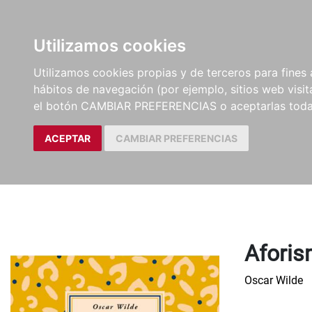
LIBROS
EBOOKS
PEL
Utilizamos cookies
Utilizamos cookies propias y de terceros para fines 
hábitos de navegación (por ejemplo, sitios web visi
el botón CAMBIAR PREFERENCIAS o aceptarlas toda
ACEPTAR
CAMBIAR PREFERENCIAS
Afori
Oscar Wilde