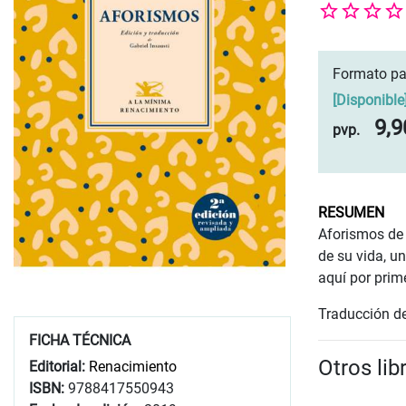
Formato pa
[
Disponible
9,9
pvp.
RESUMEN
Aforismos de o
de su vida, u
aquí por prim
Traducción de 
FICHA TÉCNICA
Otros li
Editorial:
Renacimiento
ISBN:
9788417550943