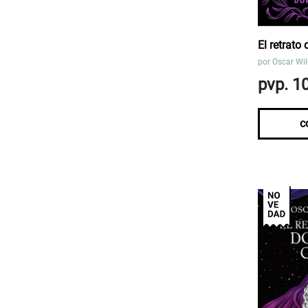
El retrato
por
Oscar Wi
pvp. 1
c