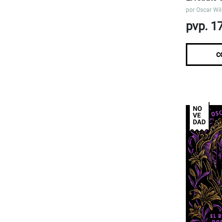
por
Oscar Wi
pvp. 1
c