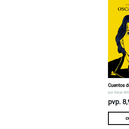
Cuentos d
por
Oscar Wi
pvp. 8,
c