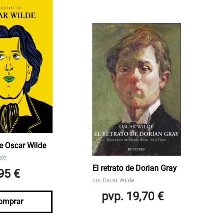
e Oscar Wilde
lde
El retrato de Dorian Gray
95 €
por
Oscar Wilde
pvp. 19,70 €
omprar