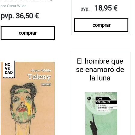
por
Oscar Wilde
18,95 €
pvp.
pvp. 36,50 €
comprar
comprar
El hombre que
se enamoró de
la luna