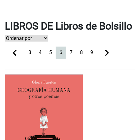
LIBROS DE Libros de Bolsillo
(current)
3
4
5
6
7
8
9