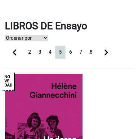
LIBROS DE Ensayo
(current)
2
3
4
5
6
7
8