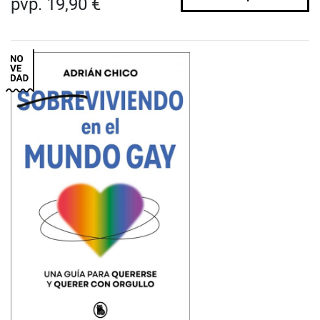
pvp. 19,90 €