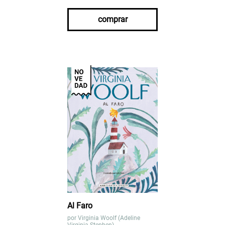
comprar
Al Faro
por
Virginia Woolf (Adeline
Virginia Stephen)