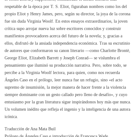
respetable de la época por T. S. Eliot, figuraban nombres como los del
propio Eliot y Henry James, pero, según su director, la joya de la corona
fue sin duda Virginia Woolf. En estos ensayos extraordinarios, la joven
crítica supo arrojar nueva luz sobre escritores conocidos y construir
manifiestos provocadores acerca del futuro de la novela; y, gracias a
ellos, disfrutó de la ansiada independencia económica. Tras su escrutinio
de autores que conformaron su canon literario —como Charlotte Brontë,
George Eliot, Elizabeth Barrett y Joseph Conrad— se vislumbra el
pensamiento que iluminó su producción narrativa. Pero, sobre todo, se
percibe a la Virginia Woolf lectora, para quien, como nos recuerda
Ángeles Caso en el prólogo, leer nunca fue un refugio, sino «el acto
supremo de insumisión, la mejor manera de hacer frente a la violencia
siempre dominante con un gesto callado pero lleno de desafío», y cuyo
entusiasmo por la gran literatura sigue inspirándonos hoy más que nunca.
Un volumen inédito que refleja el ingenio y la inteligencia de una autora
icónica.
Traducción de Ana Mata Buil
Prólogo de Ángeles Caso e introducción de Francesca Wade.