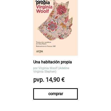
Una habitación propia
por
Virginia Woolf (Adeline
Virginia Stephen)
pvp. 14,90 €
comprar