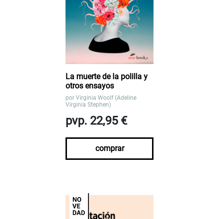
La muerte de la polilla y
otros ensayos
por
Virginia Woolf (Adeline
Virginia Stephen)
pvp. 22,95 €
comprar