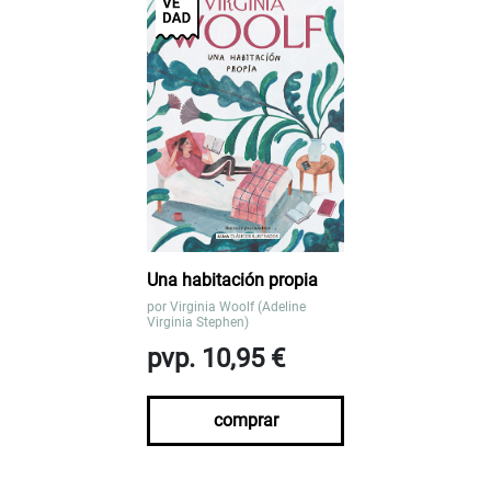
Una habitación propia
por
Virginia Woolf (Adeline
Virginia Stephen)
pvp. 10,95 €
comprar