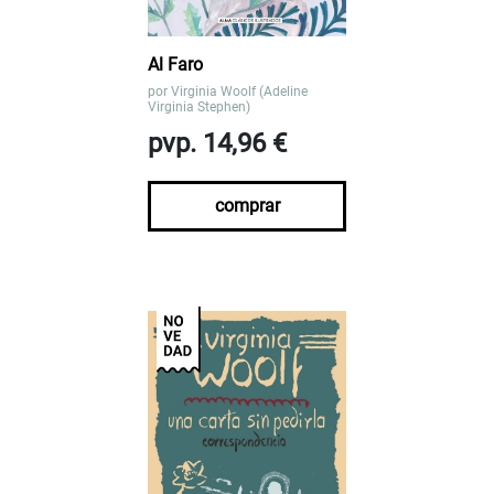
Al Faro
por
Virginia Woolf (Adeline
Virginia Stephen)
pvp. 14,96 €
comprar