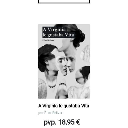
A Virginia le gustaba Vita
por
Pilar Bellver
pvp. 18,95 €