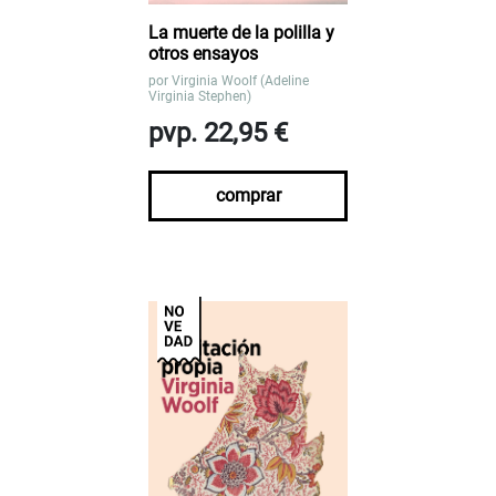
La muerte de la polilla y
otros ensayos
por
Virginia Woolf (Adeline
Virginia Stephen)
pvp. 22,95 €
comprar