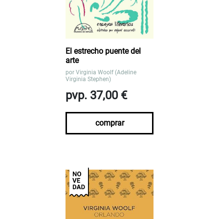
El estrecho puente del
arte
por
Virginia Woolf (Adeline
Virginia Stephen)
pvp. 37,00 €
comprar