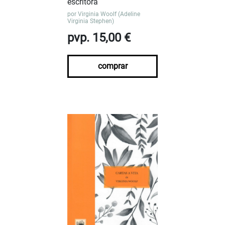
escritora
por
Virginia Woolf (Adeline
Virginia Stephen)
pvp. 15,00 €
comprar