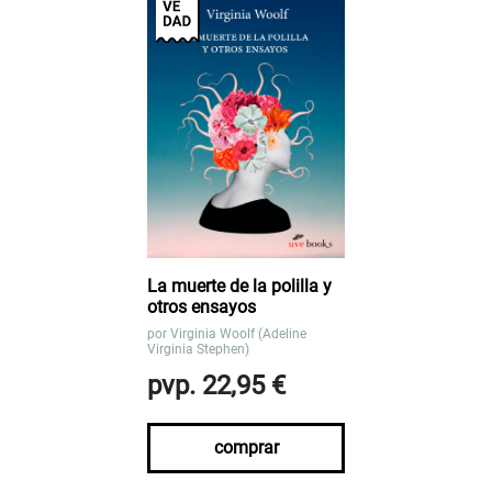
La muerte de la polilla y
otros ensayos
por
Virginia Woolf (Adeline
Virginia Stephen)
pvp. 22,95 €
comprar