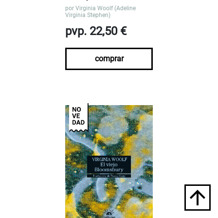
por
Virginia Woolf (Adeline
Virginia Stephen)
pvp. 22,50 €
comprar