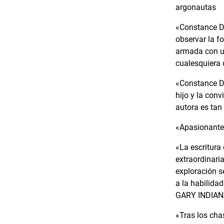
argonautas
«Constance De
observar la f
armada con un
cualesquiera 
«Constance De
hijo y la conv
autora es ta
«Apasionante
«La escritura
extraordinari
exploración s
a la habilidad
GARY INDIA
«Tras los cha