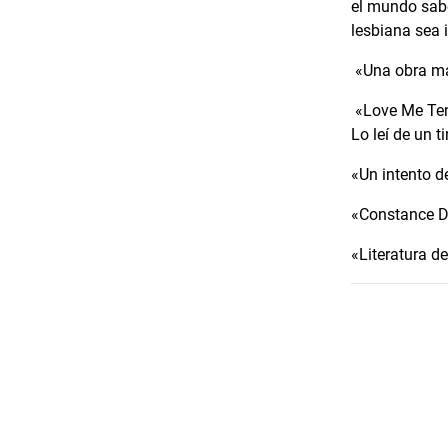
el mundo sabe
lesbiana sea
«Una obra ma
«Love Me Tend
Lo leí de un 
«Un intento d
«Constance D
«Literatura d