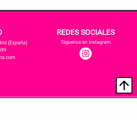
O
REDES SOCIALES
Síguenos en Instagram
drid (España)
599
ana.com
Hospedaje y desarrollo