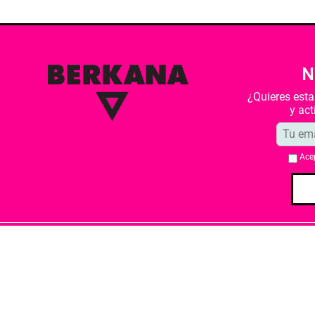
N
¿Quieres est
y ac
Ace
Quiénes somos
Condiciones de 