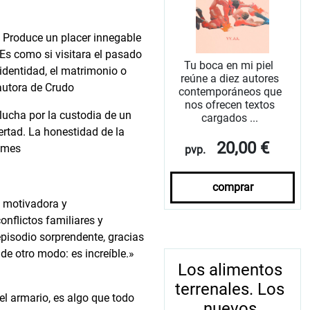
 Produce un placer innegable
 Es como si visitara el pasado
Tu boca en mi piel
 identidad, el matrimonio o
reúne a diez autores
autora de Crudo
contemporáneos que
nos ofrecen textos
lucha por la custodia de un
cargados ...
bertad. La honestidad de la
20,00 €
imes
pvp.
comprar
, motivadora y
onflictos familiares y
episodio sorprendente, gracias
 de otro modo: es increíble.»
Los alimentos
terrenales. Los
l armario, es algo que todo
nuevos