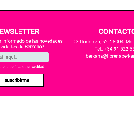
EWSLETTER
CONTACT
ar informado de las novedades
C/ Hortaleza, 62. 28004, Ma
tividades de
Berkana
?
Tel.: +34 91 522 5
berkana@libreriaberk
pto la
política de privacidad
.
suscribirme
envío
Política de privacidad
Política de cookies