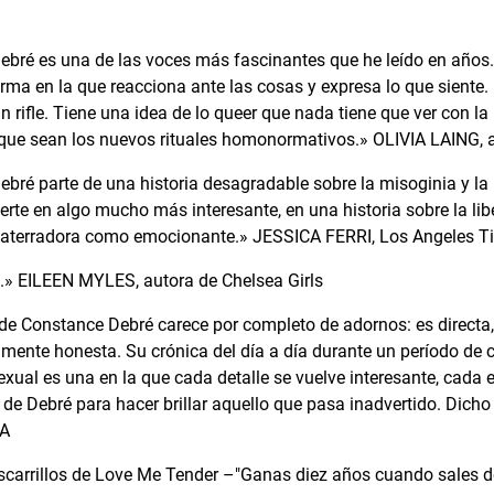
bré es una de las voces más fascinantes que he leído en años.
orma en la que reacciona ante las cosas y expresa lo que siente.
 rifle. Tiene una idea de lo queer que nada tiene que ver con la
que sean los nuevos rituales homonormativos.» OLIVIA LAING, 
bré parte de una historia desagradable sobre la misoginia y la 
ierte en algo mucho más interesante, en una historia sobre la li
n aterradora como emocionante.» JESSICA FERRI, Los Angeles T
.» EILEEN MYLES, autora de Chelsea Girls
 de Constance Debré carece por completo de adornos: es directa
amente honesta. Su crónica del día a día durante un período de c
exual es una en la que cada detalle se vuelve interesante, cada 
 de Debré para hacer brillar aquello que pasa inadvertido. Dicho
NA
scarrillos de Love Me Tender –"Ganas diez años cuando sales de