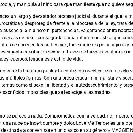
ustodia, y manipula al niño para que manifieste que no quiere se
ces un largo y devastador proceso judicial, durante el que la mu
ocrática y desprotegida frente a la hipocresía de la ley, trata 
la ausencia. Sin dinero ni pertenencias, va saltando entre habit
reservas de hotel, consagrada a una rutina monástica que consist
ientras se suceden las audiencias, los exámenes psicológicos y
descubierta orientación sexual a través de breves aventuras co
des, cuerpos, lenguajes y estilo de vida.
o entre la literatura punk y la confesión ascética, esta novela 
us múltiples formas. Con una prosa cruda, minimalista y viscer
 temas como el sexo, la libertad y el autodescubrimiento, y pre
s sacrificios imposibles que se les exige a las madres.
 no se parece a nada. Comprometida con la verdad, no importa 
 una nube de incertidumbre y dolor, Love Me Tender es una obr
 destinada a convertirse en un clásico en su género.» MAGGIE