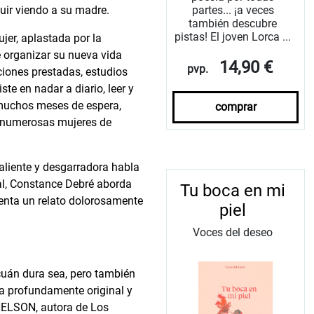
partes... ¡a veces
guir viendo a su madre.
también descubre
pistas! El joven Lorca ...
jer, aplastada por la
de organizar su nueva vida
14,90 €
pvp.
aciones prestadas, estudios
e en nadar a diario, leer y
 muchos meses de espera,
comprar
n numerosas mujeres de
valiente y desgarradora habla
al, Constance Debré aborda
Tu boca en mi
senta un relato dolorosamente
piel
Voces del deseo
cuán dura sea, pero también
a profundamente original y
 NELSON, autora de Los