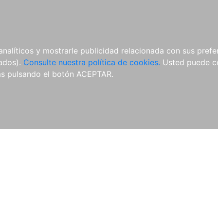
ÍCULAS
MERCHANDISING
NOTICIAS
EDITORIAL EGALES
analíticos y mostrarle publicidad relacionada con sus prefer
tados).
Consulte nuestra política de cookies.
Usted puede co
s pulsando el botón ACEPTAR.