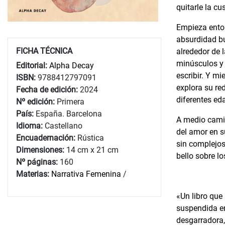
quitarle la c
Empieza enton
absurdidad bur
FICHA TÉCNICA
alrededor de 
minúsculos y 
Editorial:
Alpha Decay
escribir. Y m
ISBN:
9788412797091
explora su re
Fecha de edición:
2024
diferentes eda
Nº edición:
Primera
País:
España. Barcelona
A medio camin
Idioma:
Castellano
del amor en s
Encuadernación:
Rústica
sin complejos
Dimensiones:
14 cm x 21 cm
bello sobre lo
Nº páginas:
160
Materias:
Narrativa Femenina
/
«Un libro que
suspendida en
desgarradora,