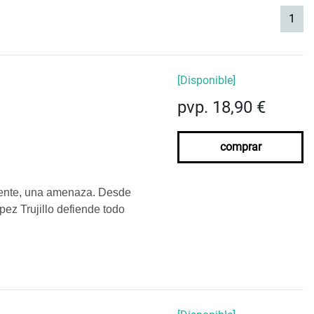
(cur
1
[Disponible]
pvp. 18,90 €
comprar
amente, una amenaza. Desde
z Trujillo defiende todo