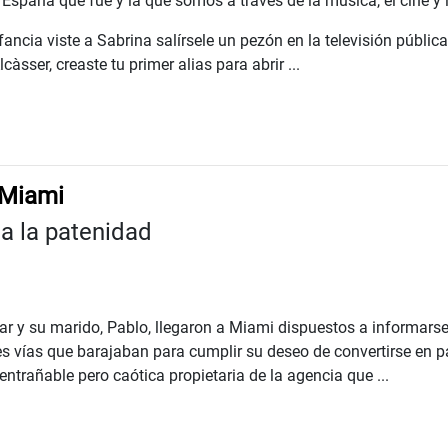
 España que fue y la que somos a través de la música, el cine y l
ancia viste a Sabrina salírsele un pezón en la televisión públic
àsser, creaste tu primer alias para abrir ...
 Miami
 a la patenidad
r y su marido, Pablo, llegaron a Miami dispuestos a informarse
s vías que barajaban para cumplir su deseo de convertirse en p
ntrañable pero caótica propietaria de la agencia que ...