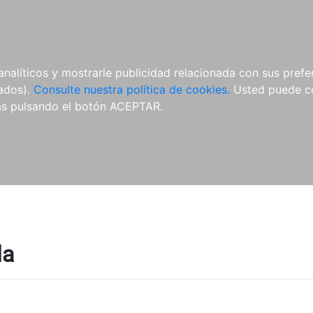
ÍCULAS
MERCHANDISING
NOTICIAS
EDITORIAL EGALES
analíticos y mostrarle publicidad relacionada con sus prefer
tados).
Consulte nuestra política de cookies.
Usted puede co
s pulsando el botón ACEPTAR.
la