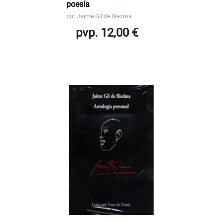
poesía
por
Jaime Gil de Biedma
pvp. 12,00 €