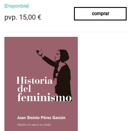
[Disponible]
comprar
pvp. 15,00 €