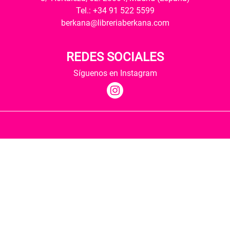
Tel.: +34 91 522 5599
berkana@libreriaberkana.com
REDES SOCIALES
Síguenos en Instagram
Quiénes somos
Condiciones de envío
Política de privacidad
Política de cookies
Hospedaje y desarrollo