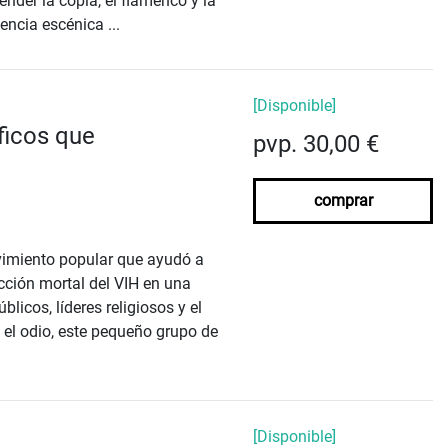
nder la copla, el flamenco y la
ncia escénica ...
[Disponible]
íficos que
pvp. 30,00 €
comprar
ovimiento popular que ayudó a
cción mortal del VIH en una
icos, líderes religiosos y el
 el odio, este pequeño grupo de
[Disponible]