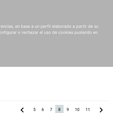
encias, en base a un perfil elaborado a partir de su
nfigurar o rechazar el uso de cookies puslando en
(current)
5
6
7
8
9
10
11