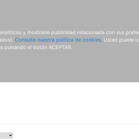
ÍCULAS
MERCHANDISING
NOTICIAS
EDITORIAL EGALES
analíticos y mostrarle publicidad relacionada con sus prefer
tados).
Consulte nuestra política de cookies.
Usted puede co
s pulsando el botón ACEPTAR.