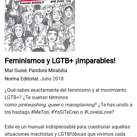
Feminismos y LGTB+ ¡Imparables!
Mar Guixé
;
Pandora Mirabilia
Norma Editorial.
Julio 2018
¿Qué sabes exactamente del feminismo y el movimiento
LGTB+? ¿Te suenan términos
como
pinkwashing
,
queer
o
mansplaining
? ¿Te has unido a
los hastags #MeToo, #YoSíTeCreo o #LoveisLove?
Este es un manual indispensable para cuestionar aquellas
situaciones machistas y LGTBfóbicas que vivimos cada