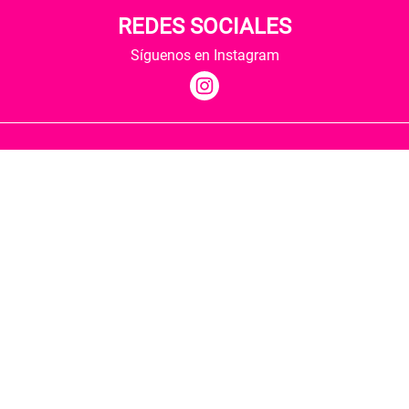
REDES SOCIALES
Síguenos en Instagram
Quiénes somos
Condiciones de envío
Política de privacidad
Política de cookies
Hospedaje y desarrollo
Librería Berkana ha recibido del Ministerio de
Cultura y Deporte una subvención para la