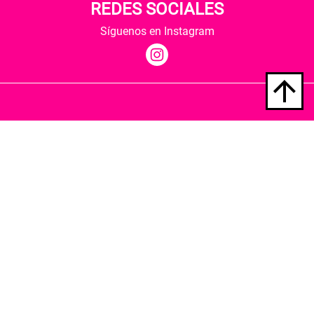
REDES SOCIALES
Síguenos en Instagram
Quiénes somos
Condiciones de envío
Política de privacidad
Política de cookies
Hospedaje y desarrollo
Librería Berkana ha recibido del Ministerio de
Cultura y Deporte una subvención para la