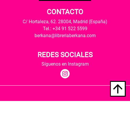
CONTACTO
C/ Hortaleza, 62. 28004, Madrid (España)
Tel.: +34 91 522 5599
berkana@libreriaberkana.com
REDES SOCIALES
Síguenos en Instagram
Quiénes somos
Condiciones de envío
Política de privacidad