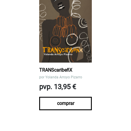
TRANScaribeñX
por
Yolanda Arroyo Pizarro
pvp. 13,95 €
comprar