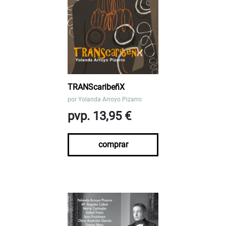
TRANScaribeñX
por
Yolanda Arroyo Pizarro
pvp. 13,95 €
comprar