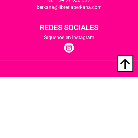
berkana@libreriaberkana.com
REDES SOCIALES
Síguenos en Instagram
Quiénes somos
Condiciones de envío
Política de privacidad
Política de cookies
Hospedaje y desarrollo