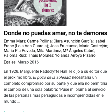
Donde no puedas amar, no te demores
Emma Mars
;
Carme Pollina
;
Clara Asunción García
;
Isabel
Franc (Lola Van Guardia)
;
Josa Fructuoso
;
María Castrejón
;
Maria Pia Poveda
;
Mila Martínez
;
Mª Ángeles Cabré
;
Paloma Ruiz
;
Thais Morales
;
Yolanda Arroyo Pizarro
Egales.
Marzo 2016
En 1928, Marguerite Raddclyffe Hall le dijo a su editor que
el próximo libro,
El pozo de la soledad,
necesitaría un
completo compromiso por su parte, y que ella no permitiría
el cambio de una sola palabra: "Puse mi pluma al servicio
de las personas más perseguidas e incomprendidas en el
mundo ...