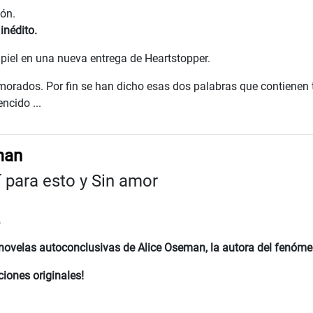
zón.
inédito.
 piel en una nueva entrega de Heartstopper.
orados. Por fin se han dicho esas dos palabras que contienen t
encido ...
man
í para esto y Sin amor
5
e novelas autoconclusivas de Alice Oseman, la autora del fenó
ciones originales!