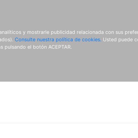
ÍCULAS
MERCHANDISING
NOTICIAS
EDITORIAL EGALES
analíticos y mostrarle publicidad relacionada con sus prefer
tados).
Consulte nuestra política de cookies.
Usted puede co
s pulsando el botón ACEPTAR.