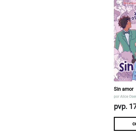
Sin amor
por
Alice Os
pvp. 1
c