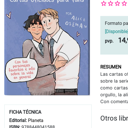
Formato pa
[
Disponible
14,
pvp.
RESUMEN
Las cartas o
sobre la seri
como cartas 
orgullo, la a
Con comentar
FICHA TÉCNICA
Otros li
Editorial:
Planeta
ISBN:
9788448041588