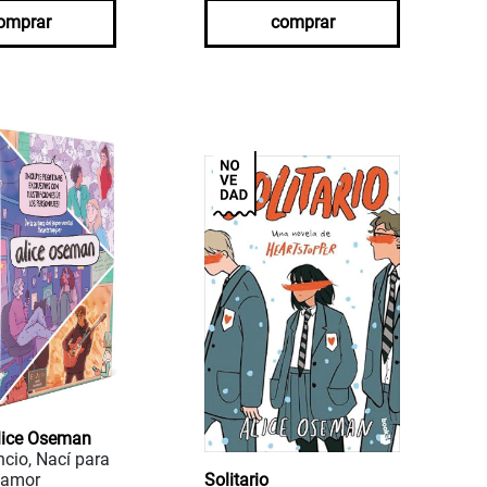
omprar
comprar
lice Oseman
ncio, Nací para
n amor
Solitario