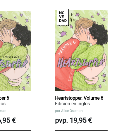
per 6
Heartstopper. Volume 6
dos
Edición en inglés
eman
por
Alice Oseman
6,95 €
pvp. 19,95 €