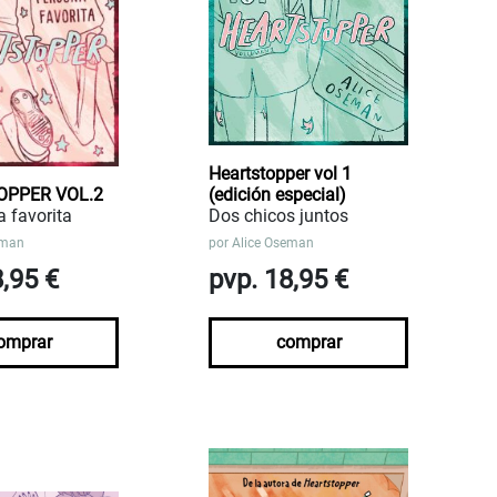
Heartstopper vol 1
OPPER VOL.2
(edición especial)
 favorita
Dos chicos juntos
eman
por
Alice Oseman
8,95 €
pvp. 18,95 €
omprar
comprar