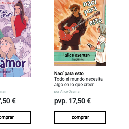
Nací para esto
Todo el mundo necesita
algo en lo que creer
eman
por
Alice Oseman
7,50 €
pvp. 17,50 €
omprar
comprar