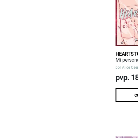
HEARTST
Mi persona
por
Alice Os
pvp. 1
c