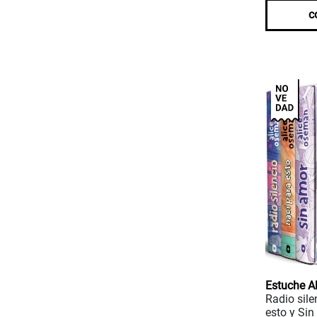
c
Estuche A
Radio sile
esto y Si