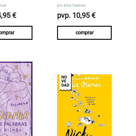
eman
por
Alice Oseman
4,95 €
pvp. 10,95 €
omprar
comprar