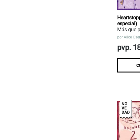
Heartstopp
especial)
Más que p
por
Alice Os
pvp. 1
c