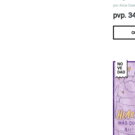
por
Alice Os
pvp. 3
c