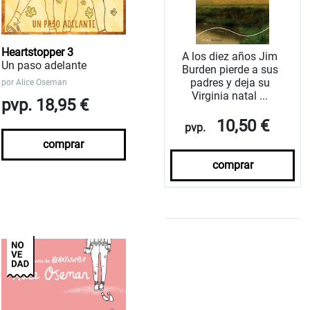
Heartstopper 3
A los diez años Jim
Un paso adelante
Burden pierde a sus
padres y deja su
por
Alice Oseman
Virginia natal ...
pvp. 18,95 €
10,50 €
pvp.
comprar
comprar