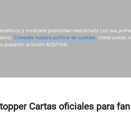
ÍCULAS
MERCHANDISING
NOTICIAS
EDITORIAL EGALES
analíticos y mostrarle publicidad relacionada con sus prefer
tados).
Consulte nuestra política de cookies.
Usted puede co
s pulsando el botón ACEPTAR.
topper Cartas oficiales para fan