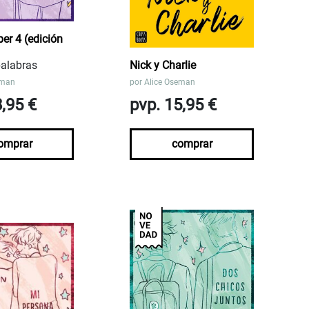
er 4 (edición
alabras
Nick y Charlie
eman
por
Alice Oseman
8,95 €
pvp. 15,95 €
omprar
comprar