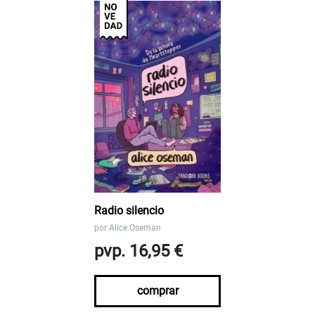
Radio silencio
por
Alice Oseman
pvp. 16,95 €
comprar