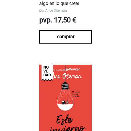
algo en lo que creer
por
Alice Oseman
pvp. 17,50 €
comprar