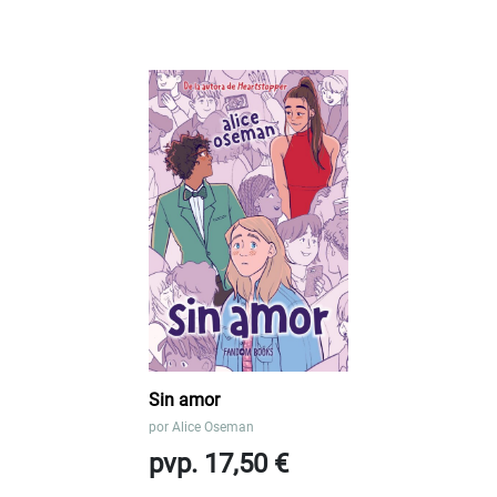
Sin amor
por
Alice Oseman
pvp. 17,50 €