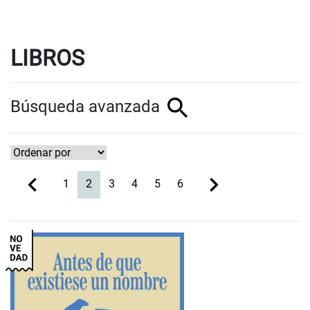
LIBROS
Búsqueda avanzada
(current)
1
2
3
4
5
6