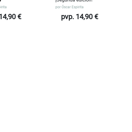
irita
por
Óscar Espirita
14,90 €
pvp. 14,90 €