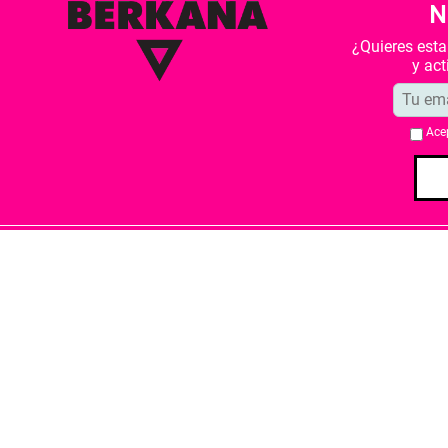
N
¿Quieres est
y ac
Ace
Quiénes somos
Condiciones de 
Librería Berkana ha recibido del Ministe