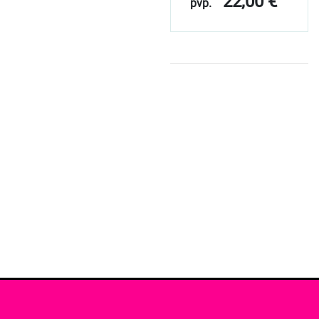
22,00 €
pvp.