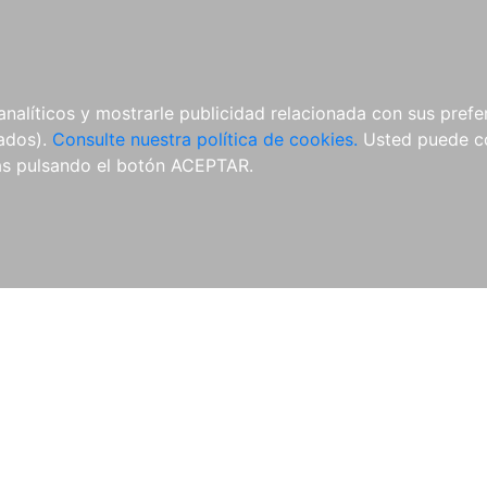
ÍCULAS
MERCHANDISING
NOTICIAS
EDITORIAL EGALES
analíticos y mostrarle publicidad relacionada con sus prefer
tados).
Consulte nuestra política de cookies.
Usted puede co
s pulsando el botón ACEPTAR.