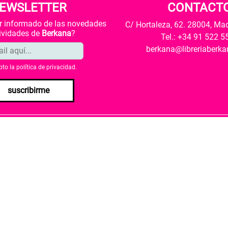
EWSLETTER
CONTACT
ar informado de las novedades
C/ Hortaleza, 62. 28004, Ma
tividades de
Berkana
?
Tel.: +34 91 522 5
berkana@libreriaberk
pto la
política de privacidad
.
suscribirme
envío
Política de privacidad
Política de cookies
rio de Cultura y Deporte una subvención para la revalorización c