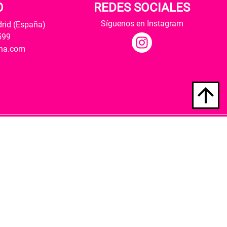
O
REDES SOCIALES
Síguenos en Instagram
drid (España)
599
ana.com
Hospedaje y desarrollo
ultural y modernización de las librerías.