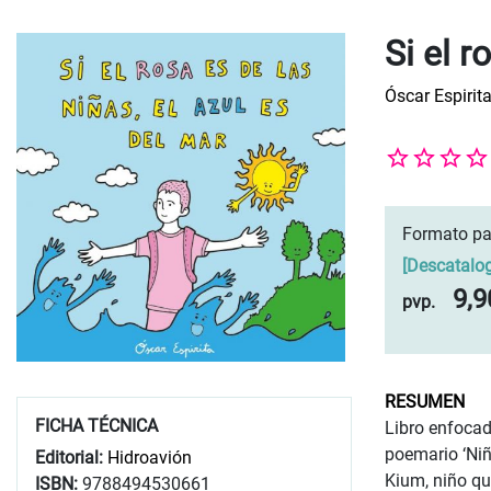
Si el r
Óscar Espirit
Formato pa
[
Descatalo
9,9
pvp.
RESUMEN
FICHA TÉCNICA
Libro enfocad
poemario ‘Niño
Editorial:
Hidroavión
Kium, niño qu
ISBN:
9788494530661