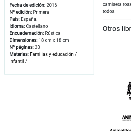
camiseta rosa
Fecha de edición:
2016
todos.
Nº edición:
Primera
País:
España.
Idioma:
Castellano
Otros lib
Encuadernación:
Rústica
Dimensiones:
18 cm x 18 cm
Nº páginas:
30
Materias:
Familias y educación
/
Infantil
/
Animalito