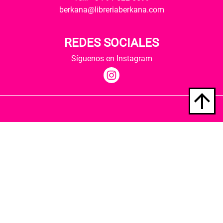
berkana@libreriaberkana.com
REDES SOCIALES
Síguenos en Instagram
Quiénes somos
Condiciones de envío
Política de privacidad
Política de cookies
Hospedaje y desarrollo