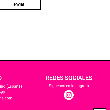
enviar
O
REDES SOCIALES
Síguenos en Instagram
drid (España)
599
ana.com