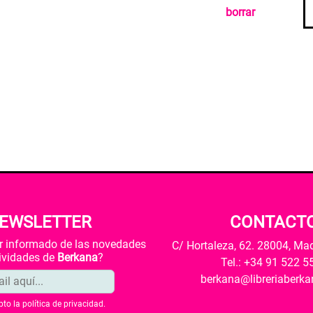
borrar
EWSLETTER
CONTACT
ar informado de las novedades
C/ Hortaleza, 62. 28004, Ma
tividades de
Berkana
?
Tel.: +34 91 522 5
berkana@libreriaberk
pto la
política de privacidad
.