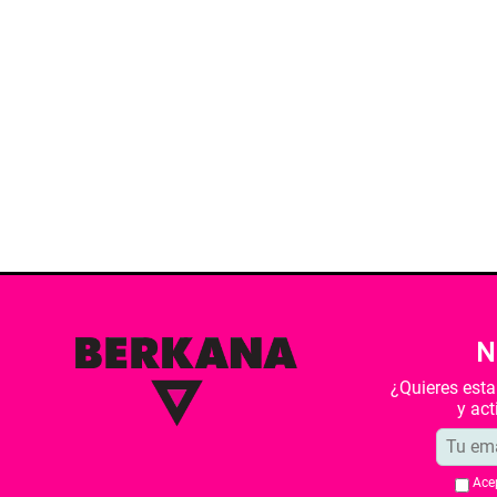
N
¿Quieres est
y ac
Ace