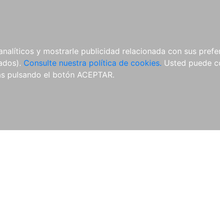
ÍCULAS
MERCHANDISING
NOTICIAS
EDITORIAL EGALES
analíticos y mostrarle publicidad relacionada con sus prefer
tados).
Consulte nuestra política de cookies.
Usted puede co
s pulsando el botón ACEPTAR.