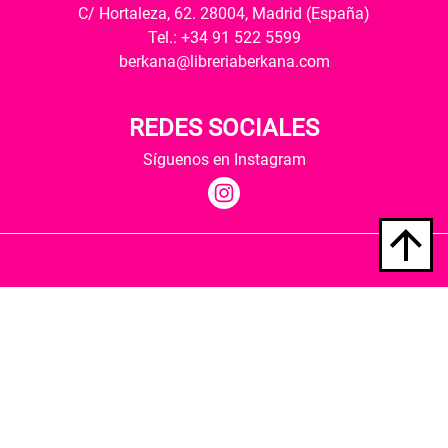
C/ Hortaleza, 62. 28004, Madrid (España)
Tel.: +34 91 522 5599
berkana@libreriaberkana.com
REDES SOCIALES
Síguenos en Instagram
Quiénes somos
Condiciones de envío
Política de privacidad
Política de cookies