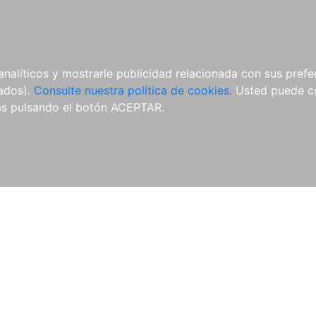
ÍCULAS
MERCHANDISING
NOTICIAS
EDITORIAL EGALES
analíticos y mostrarle publicidad relacionada con sus prefer
tados).
Consulte nuestra política de cookies.
Usted puede co
s pulsando el botón ACEPTAR.