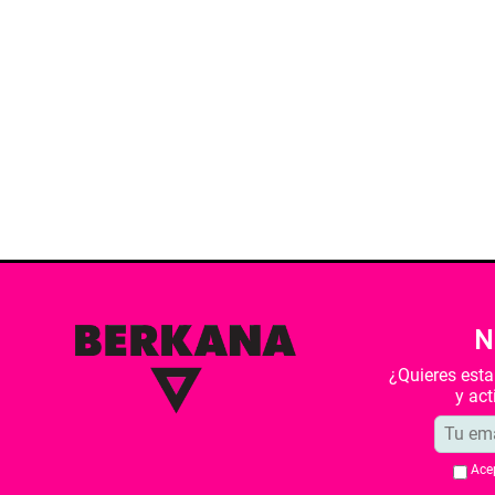
N
¿Quieres est
y ac
Ace