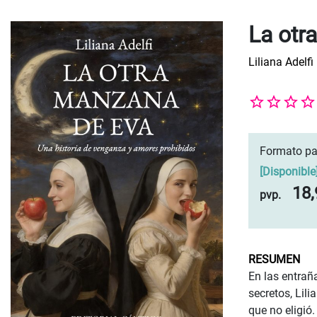
La otr
Liliana Adelfi
Formato pa
[
Disponible
18,
pvp.
RESUMEN
En las entrañ
secretos, Lil
que no eligió