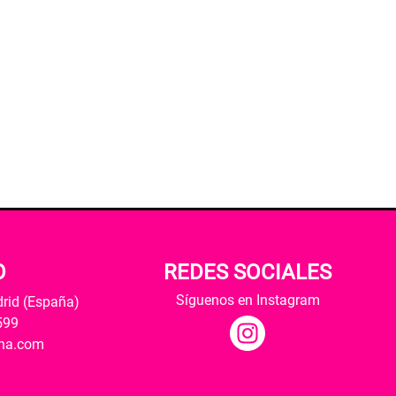
O
REDES SOCIALES
Síguenos en Instagram
drid (España)
599
ana.com