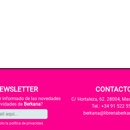
EWSLETTER
CONTACT
ar informado de las novedades
C/ Hortaleza, 62. 28004, Ma
tividades de
Berkana
?
Tel.: +34 91 522 5
berkana@libreriaberk
pto la
política de privacidad
.