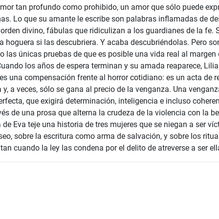
or tan profundo como prohibido, un amor que sólo puede expre
as. Lo que su amante le escribe son palabras inflamadas de des
orden divino, fábulas que ridiculizan a los guardianes de la fe. 
a hoguera si las descubriera. Y acaba descubriéndolas. Pero s
 las únicas pruebas de que es posible una vida real al margen 
 Cuando los años de espera terminan y su amada reaparece, Lil
es una compensación frente al horror cotidiano: es un acta de re
 y, a veces, sólo se gana al precio de la venganza. Una vengan
rfecta, que exigirá determinación, inteligencia e incluso coheren
vés de una prosa que alterna la crudeza de la violencia con la be
de Eva teje una historia de tres mujeres que se niegan a ser víc
eo, sobre la escritura como arma de salvación, y sobre los ritua
tan cuando la ley las condena por el delito de atreverse a ser e