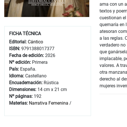
ama con un am
textos y poem
cuestionan el 
quemaría en l
atesoran como
FICHA TÉCNICA
a las reglas.
Editorial:
Cántico
verdadero no 
ISBN:
9791388017377
que ganársela
Fecha de edición:
2026
implacable, pe
Nº edición:
Primera
valores. A tra
País:
España.
otra manzana 
Idioma:
Castellano
derecho al des
Encuadernación:
Rústica
mujeres inven
Dimensiones:
14 cm x 21 cm
Nº páginas:
192
Materias:
Narrativa Femenina
/