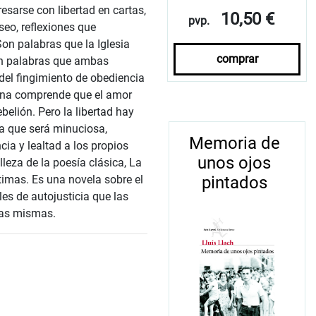
sarse con libertad en cartas,
10,50 €
pvp.
eo, reflexiones que
Son palabras que la Iglesia
comprar
on palabras que ambas
del fingimiento de obediencia
iana comprende que el amor
belión. Pero la libertad hay
za que será minuciosa,
Memoria de
cia y lealtad a los propios
unos ojos
lleza de la poesía clásica, La
pintados
timas. Es una novela sobre el
les de autojusticia que las
llas mismas.